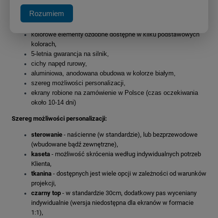
zwiększony dystans pomiędzy powierzchnią projekcyjną a
Rozumiem
ścianą, umożliwiający instalację ekranu bezpośrednio nad
płaskim TV,
kolorowe elementy ozdobne dostępne w kilku podstawowych
kolorach,
5-letnia gwarancja na silnik,
cichy napęd rurowy,
aluminiowa, anodowana obudowa w kolorze białym,
szereg możliwości personalizacji,
ekrany robione na zamówienie w Polsce (czas oczekiwania
około 10-14 dni)
Szereg możliwości personalizacji:
sterowanie
- naścienne (w standardzie), lub bezprzewodowe
(wbudowane bądź zewnętrzne),
kaseta
- możliwość skrócenia według indywidualnych potrzeb
Klienta,
tkanina
- dostępnych jest wiele opcji w zależności od warunków
projekcji,
czarny top
- w standardzie 30cm, dodatkowy pas wyceniany
indywidualnie (wersja niedostępna dla ekranów w formacie
1:1),