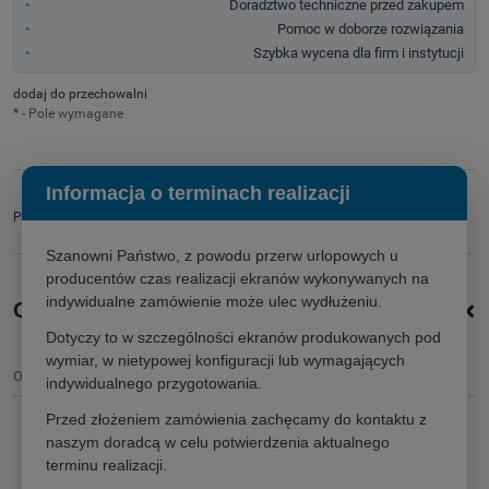
Doradztwo techniczne przed zakupem
Pomoc w doborze rozwiązania
Szybka wycena dla firm i instytucji
dodaj do przechowalni
*
- Pole wymagane
Informacja o terminach realizacji
zapytaj o produkt
Producent:
poleć znajomemu
Szanowni Państwo, z powodu przerw urlopowych u
producentów czas realizacji ekranów wykonywanych na
indywidualne zamówienie może ulec wydłużeniu.
+
Opis produktu
Dotyczy to w szczególności ekranów produkowanych pod
wymiar, w nietypowej konfiguracji lub wymagających
Opis
indywidualnego przygotowania.
Przed złożeniem zamówienia zachęcamy do kontaktu z
naszym doradcą w celu potwierdzenia aktualnego
Ekran
Kauber Red Label Tensioned
terminu realizacji.
ekran elektrycznie rozwijany z napinaczami
,