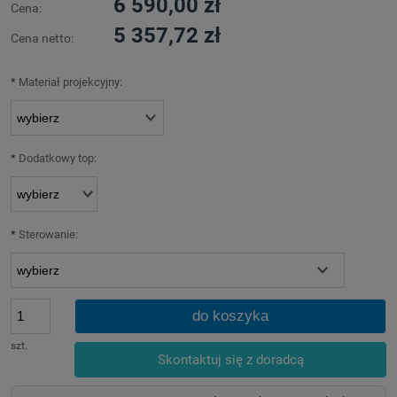
6 590,00 zł
Cena:
5 357,72 zł
Cena netto:
*
Materiał projekcyjny:
*
Dodatkowy top:
*
Sterowanie:
do koszyka
szt.
Skontaktuj się z doradcą