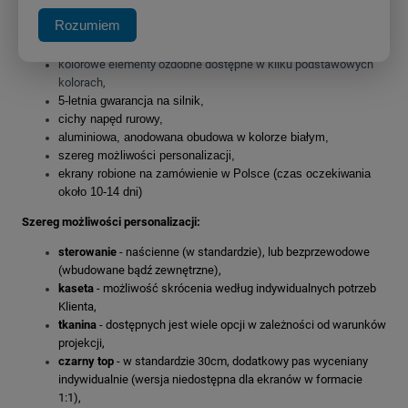
zwiększony dystans pomiędzy powierzchnią projekcyjną a
Rozumiem
ścianą, umożliwiający instalację ekranu bezpośrednio nad
płaskim TV,
kolorowe elementy ozdobne dostępne w kilku podstawowych
kolorach,
5-letnia gwarancja na silnik,
cichy napęd rurowy,
aluminiowa, anodowana obudowa w kolorze białym,
szereg możliwości personalizacji,
ekrany robione na zamówienie w Polsce (czas oczekiwania
około 10-14 dni)
Szereg możliwości personalizacji:
sterowanie
- naścienne (w standardzie), lub bezprzewodowe
(wbudowane bądź zewnętrzne),
kaseta
- możliwość skrócenia według indywidualnych potrzeb
Klienta,
tkanina
- dostępnych jest wiele opcji w zależności od warunków
projekcji,
czarny top
- w standardzie 30cm, dodatkowy pas wyceniany
indywidualnie (wersja niedostępna dla ekranów w formacie
1:1),