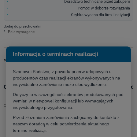
Doradztwo techniczne przed zakupem
Pomoc w doborze rozwiązania
Szybka wycena dla firm i instytucji
dodaj do przechowalni
*
- Pole wymagane
Informacja o terminach realizacji
zapytaj o produkt
Producent:
poleć znajomemu
Szanowni Państwo, z powodu przerw urlopowych u
producentów czas realizacji ekranów wykonywanych na
indywidualne zamówienie może ulec wydłużeniu.
+
Opis produktu
Dotyczy to w szczególności ekranów produkowanych pod
wymiar, w nietypowej konfiguracji lub wymagających
Opis
indywidualnego przygotowania.
Przed złożeniem zamówienia zachęcamy do kontaktu z
naszym doradcą w celu potwierdzenia aktualnego
Ekran
Kauber Red Label Tensioned
terminu realizacji.
ekran elektrycznie rozwijany z napinaczami
,