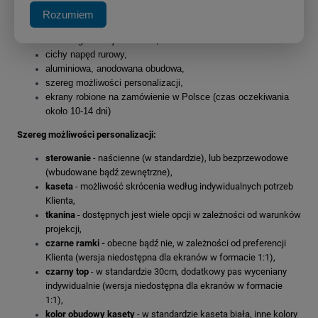
wzmocniona konstrukcja
dla ekranów wielkoformatowych -
Rozumiem
powyżej 3m szerokości,
5-letnia gwarancja na silnik,
cichy napęd rurowy,
aluminiowa, anodowana obudowa,
szereg możliwości personalizacji,
ekrany robione na zamówienie w Polsce (czas oczekiwania
około 10-14 dni)
Szereg możliwości personalizacji:
sterowanie
- naścienne (w standardzie), lub bezprzewodowe
(wbudowane bądź zewnętrzne),
kaseta
- możliwość skrócenia według indywidualnych potrzeb
Klienta,
tkanina
- dostępnych jest wiele opcji w zależności od warunków
projekcji,
czarne ramki -
obecne bądź nie, w zależności od preferencji
Klienta (wersja niedostępna dla ekranów w formacie 1:1),
czarny top
- w standardzie 30cm, dodatkowy pas wyceniany
indywidualnie (wersja niedostępna dla ekranów w formacie
1:1),
kolor obudowy kasety
- w standardzie kaseta biała, inne kolory