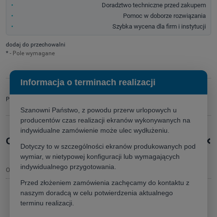
Doradztwo techniczne przed zakupem
Pomoc w doborze rozwiązania
Szybka wycena dla firm i instytucji
dodaj do przechowalni
*
- Pole wymagane
Informacja o terminach realizacji
zapytaj o produkt
Producent:
poleć znajomemu
Szanowni Państwo, z powodu przerw urlopowych u
producentów czas realizacji ekranów wykonywanych na
indywidualne zamówienie może ulec wydłużeniu.
+
Opis produktu
Dotyczy to w szczególności ekranów produkowanych pod
wymiar, w nietypowej konfiguracji lub wymagających
indywidualnego przygotowania.
Opis
Przed złożeniem zamówienia zachęcamy do kontaktu z
naszym doradcą w celu potwierdzenia aktualnego
Ekran
Kauber Inceiling XL
terminu realizacji.
ekran elektrycznie rozwijany do
zabudowy sufitowej,