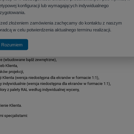
etypowej konfiguracji lub wymagających indywidualnego
h - powyżej 3m szerokości,
rzygotowania.
rzed złożeniem zamówienia zachęcamy do kontaktu z naszym
radcą w celu potwierdzenia aktualnego terminu realizacji.
a około 10-14 dni)
Rozumiem
we (wbudowane bądź zewnętrzne),
eb Klienta,
ków projekcji,
i Klienta (wersja niedostępna dla ekranów w formacie 1:1),
 indywidualnie (wersja niedostępna dla ekranów w formacie 1:1),
olory z palety RAL według indywidualnej wyceny,
nie Klienta.
i specjalistami: