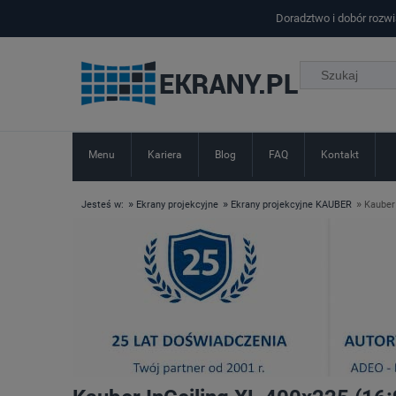
Doradztwo i dobór rozw
Menu
Kariera
Blog
FAQ
Kontakt
»
»
»
Jesteś w:
Ekrany projekcyjne
Ekrany projekcyjne KAUBER
Kauber 