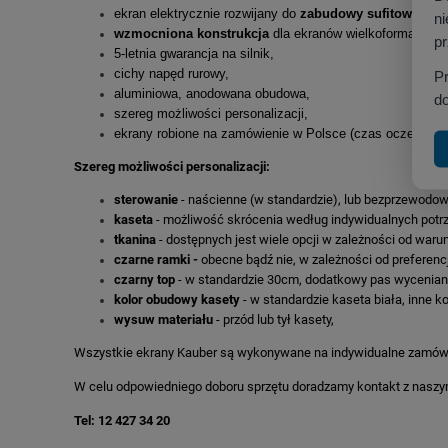
ekran elektrycznie rozwijany do
zabudowy sufitowej,
ni
wzmocniona konstrukcja
dla ekranów wielkoformatowyc
p
5-letnia gwarancja na silnik,
cichy napęd rurowy,
P
aluminiowa, anodowana obudowa,
do
szereg możliwości personalizacji,
ekrany robione na zamówienie w Polsce (czas oczekiwani
Szereg możliwości personalizacji:
sterowanie
- naścienne (w standardzie), lub bezprzewodo
kaseta
- możliwość skrócenia według indywidualnych potrz
tkanina
- dostępnych jest wiele opcji w zależności od warun
czarne ramki -
obecne bądź nie, w zależności od preferencj
czarny top
- w standardzie 30cm, dodatkowy pas wyceniany
kolor obudowy kasety
- w standardzie kaseta biała, inne k
wysuw materiału
- przód lub tył kasety,
Wszystkie ekrany Kauber są wykonywane na indywidualne zamówie
W celu odpowiedniego doboru sprzętu doradzamy kontakt z naszym
Tel: 12 427 34 20