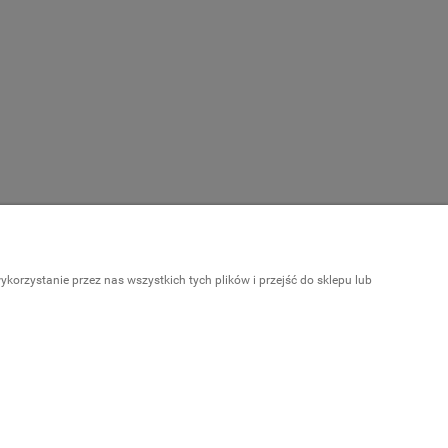
Informacje
orzystanie przez nas wszystkich tych plików i przejść do sklepu lub
Kariera
a
Kontakt
Polecane strony
a