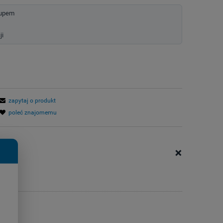
kupem
ji
zapytaj o produkt
poleć znajomemu
+