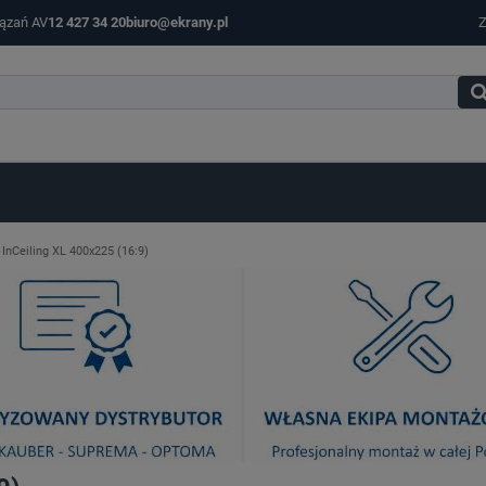
iązań AV
12 427 34 20
biuro@ekrany.pl
Z
InCeiling XL 400x225 (16:9)