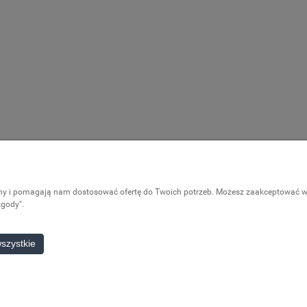
Pomoc
Moje konto
ony i pomagają nam dostosować ofertę do Twoich potrzeb. Możesz zaakceptować wyk
Częste pytania
Logowanie
zgody".
Moje zamówieni
Przechowalnia
szystkie
Ustawienia kont