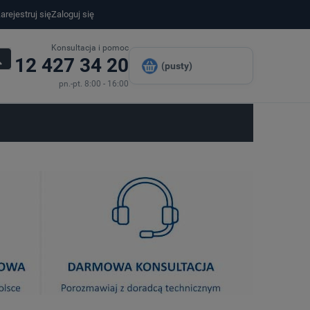
arejestruj się
Zaloguj się
Konsultacja i pomoc
12 427 34 20
(pusty)
pn.-pt. 8:00 - 16:00