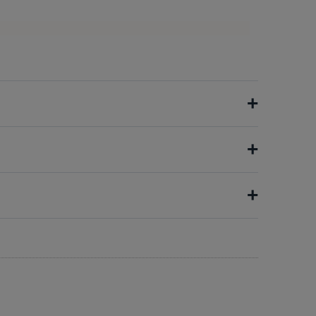
+
+
+