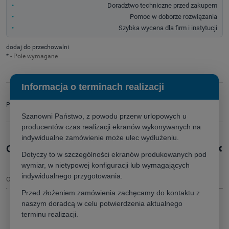
Doradztwo techniczne przed zakupem
Pomoc w doborze rozwiązania
Szybka wycena dla firm i instytucji
dodaj do przechowalni
*
- Pole wymagane
Informacja o terminach realizacji
zapytaj o produkt
Producent:
poleć znajomemu
Szanowni Państwo, z powodu przerw urlopowych u
producentów czas realizacji ekranów wykonywanych na
indywidualne zamówienie może ulec wydłużeniu.
+
Opis produktu
Dotyczy to w szczególności ekranów produkowanych pod
wymiar, w nietypowej konfiguracji lub wymagających
indywidualnego przygotowania.
Opis
Przed złożeniem zamówienia zachęcamy do kontaktu z
naszym doradcą w celu potwierdzenia aktualnego
Ekran
Kauber Inceiling XL
terminu realizacji.
ekran elektrycznie rozwijany do
zabudowy sufitowej,