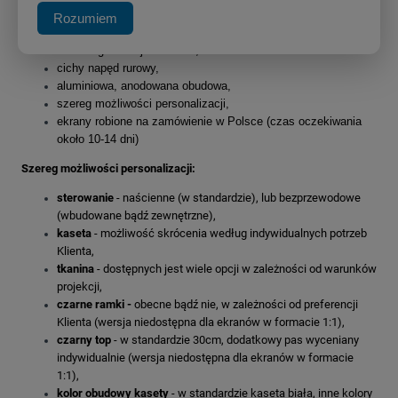
wzmocniona konstrukcja
dla ekranów wielkoformatowych -
Rozumiem
powyżej 3m szerokości,
5-letnia gwarancja na silnik,
cichy napęd rurowy,
aluminiowa, anodowana obudowa,
szereg możliwości personalizacji,
ekrany robione na zamówienie w Polsce (czas oczekiwania
około 10-14 dni)
Szereg możliwości personalizacji:
sterowanie
- naścienne (w standardzie), lub bezprzewodowe
(wbudowane bądź zewnętrzne),
kaseta
- możliwość skrócenia według indywidualnych potrzeb
Klienta,
tkanina
- dostępnych jest wiele opcji w zależności od warunków
projekcji,
czarne ramki -
obecne bądź nie, w zależności od preferencji
Klienta (wersja niedostępna dla ekranów w formacie 1:1),
czarny top
- w standardzie 30cm, dodatkowy pas wyceniany
indywidualnie (wersja niedostępna dla ekranów w formacie
1:1),
kolor obudowy kasety
- w standardzie kaseta biała, inne kolory