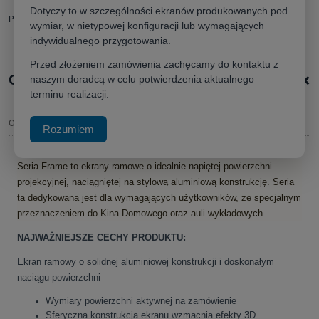
zapytaj o produkt
Dotyczy to w szczególności ekranów produkowanych pod
Producent:
poleć znajomemu
wymiar, w nietypowej konfiguracji lub wymagających
indywidualnego przygotowania.
Przed złożeniem zamówienia zachęcamy do kontaktu z
+
Opis produktu
naszym doradcą w celu potwierdzenia aktualnego
terminu realizacji.
Opis
Rozumiem
Seria Frame to ekrany ramowe o idealnie napiętej powierzchni
projekcyjnej, naciągniętej na stylową aluminiową konstrukcję. Seria
ta dedykowana jest dla wymagających użytkowników, ze specjalnym
przeznaczeniem do Kina Domowego oraz auli wykładowych.
NAJWAŻNIEJSZE CECHY PRODUKTU:
Ekran ramowy o solidnej aluminiowej konstrukcji i doskonałym
naciągu powierzchni
Wymiary powierzchni aktywnej na zamówienie
Sferyczna konstrukcja ekranu wzmacnia efekty 3D