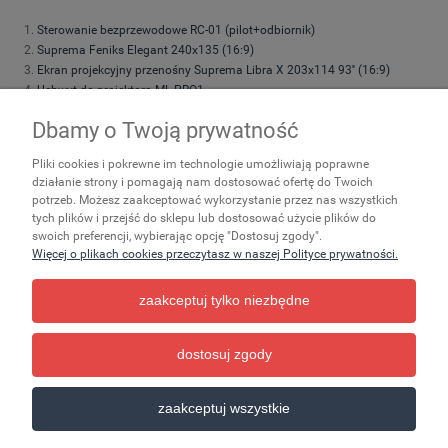
Sterowanie bezprzewodowe RC-01 (pilot+odbiornik)
Suprema Feniks Elegant 240x135 (16:9)
Ekran projekcyjny przenośny Suprema Libra X 203x114 93'' (16:9)
Uchwyt do projektora ML-PRO1
Uchwyt do projektora Suprema Spider Small 4060
Dbamy o Twoją prywatność
Suprema Feniks Elegant 180x101 (16:9)
Suprema Feniks Elegant 220x124 (16:9)
Pliki cookies i pokrewne im technologie umożliwiają poprawne
Suprema Feniks Elegant 200x113 (16:9)
działanie strony i pomagają nam dostosować ofertę do Twoich
Uchwyt do projektora UP26-35
potrzeb. Możesz zaakceptować wykorzystanie przez nas wszystkich
Suprema Feniks 180x135 (4:3)
tych plików i przejść do sklepu lub dostosować użycie plików do
Suprema Feniks 200x113 (16:9) 90''
swoich preferencji, wybierając opcję "Dostosuj zgody".
Suprema Leo 203x152 (4:3)
Więcej o plikach cookies przeczytasz w naszej Polityce prywatności.
zaakceptuj tylko niezbędne
Zakupy
Ważne
Pomoc
dostosuj zgody
pokaż pełną wersję strony
zaakceptuj wszystkie
Sklep internetowy Shoper.pl