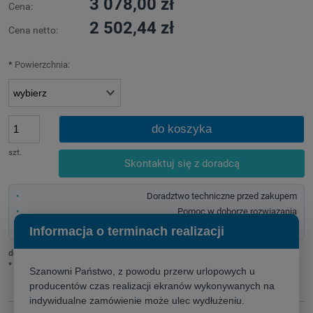
3 078,00 zł
Cena:
2 502,44 zł
Cena netto:
*
Powierzchnia:
do koszyka
szt.
Skontaktuj się z doradcą
Doradztwo techniczne przed zakupem
Pomoc w doborze rozwiązania
Szybka wycena dla firm i instytucji
Informacja o terminach realizacji
dodaj do przechowalni
*
- Pole wymagane
Szanowni Państwo, z powodu przerw urlopowych u
producentów czas realizacji ekranów wykonywanych na
indywidualne zamówienie może ulec wydłużeniu.