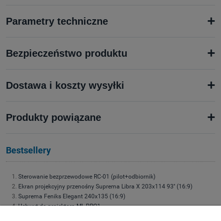
+
Parametry techniczne
+
Bezpieczeństwo produktu
+
Dostawa i koszty wysyłki
+
Produkty powiązane
Bestsellery
Sterowanie bezprzewodowe RC-01 (pilot+odbiornik)
Ekran projekcyjny przenośny Suprema Libra X 203x114 93'' (16:9)
Suprema Feniks Elegant 240x135 (16:9)
Uchwyt do projektora ML-PRO1
Uchwyt do projektora Suprema Spider Small 4060