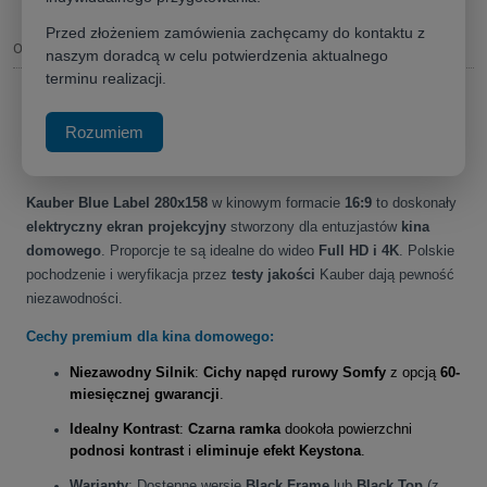
Przed złożeniem zamówienia zachęcamy do kontaktu z
Opis
naszym doradcą w celu potwierdzenia aktualnego
terminu realizacji.
Ekran elektrycznie rozwijany
Kauber Blue
Rozumiem
Label 280x158 (16:9) – doskonały wybór do kina
domowego full hd i 4K
Kauber Blue Label 280x158
w kinowym formacie
16:9
to doskonały
elektryczny ekran projekcyjny
stworzony dla entuzjastów
kina
domowego
. Proporcje te są idealne do wideo
Full HD i 4K
. Polskie
pochodzenie i weryfikacja przez
testy jakości
Kauber dają pewność
niezawodności.
Cechy premium dla kina domowego:
Niezawodny Silnik
:
Cichy napęd rurowy Somfy
z opcją
60-
miesięcznej gwarancji
.
Idealny Kontrast
:
Czarna ramka
dookoła powierzchni
podnosi kontrast
i
eliminuje efekt Keystona
.
Warianty
: Dostępne wersje
Black Frame
lub
Black Top
(z