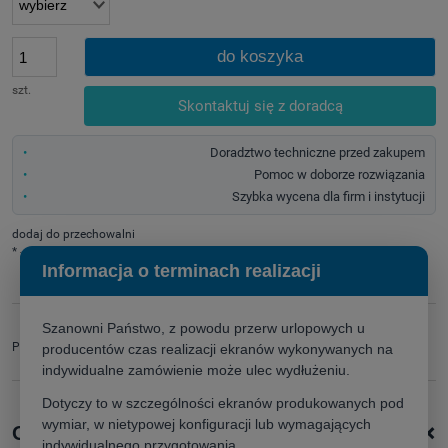
do koszyka
szt.
Skontaktuj się z doradcą
Doradztwo techniczne przed zakupem
Pomoc w doborze rozwiązania
Szybka wycena dla firm i instytucji
dodaj do przechowalni
*
- Pole wymagane
Informacja o terminach realizacji
Szanowni Państwo, z powodu przerw urlopowych u
zapytaj o produkt
Producent:
producentów czas realizacji ekranów wykonywanych na
poleć znajomemu
indywidualne zamówienie może ulec wydłużeniu.
Dotyczy to w szczególności ekranów produkowanych pod
wymiar, w nietypowej konfiguracji lub wymagających
+
Opis produktu
indywidualnego przygotowania.