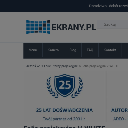
Doradztwo i dobór rozw
Menu
Kariera
Blog
FAQ
Kontakt
»
»
Jesteś w:
Folie i farby projekcyjne
Folia projekcyjna V-WHITE