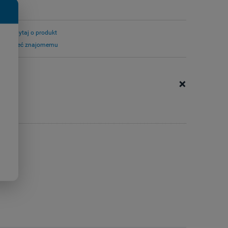
zapytaj o produkt
poleć znajomemu
+