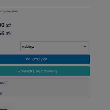
na zamówienie
0 zł
6 zł
do koszyka
Skontaktuj się z doradcą
kupem
ji