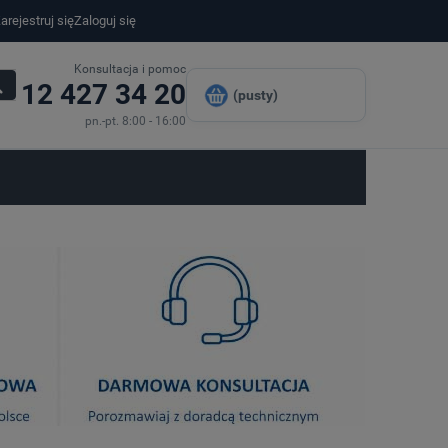
arejestruj się
Zaloguj się
Konsultacja i pomoc
12 427 34 20
(pusty)
pn.-pt. 8:00 - 16:00