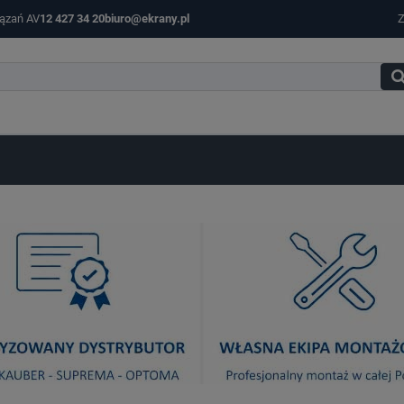
iązań AV
12 427 34 20
biuro@ekrany.pl
Z