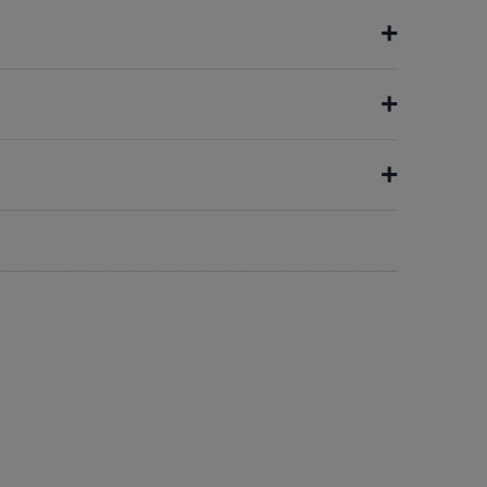
+
+
+