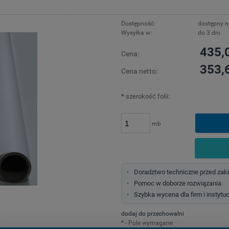
Dostępność:
dostępny 
Wysyłka w:
do 3 dni
435,0
Cena:
353,6
Cena netto:
*
szerokość folii:
mb
Doradztwo techniczne przed za
Pomoc w doborze rozwiązania
Szybka wycena dla firm i instytuc
dodaj do przechowalni
*
- Pole wymagane