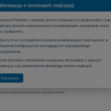
nformacja o terminach realizacji
Producent:
-
zanowni Państwo, z powodu przerw urlopowych u producentów czas
ealizacji ekranów wykonywanych na indywidualne zamówienie może
ec wydłużeniu.
otyczy to w szczególności ekranów produkowanych pod wymiar, w
etypowej konfiguracji lub wymagających indywidualnego
rzygotowania.
rzed złożeniem zamówienia zachęcamy do kontaktu z naszym
radcą w celu potwierdzenia aktualnego terminu realizacji.
Rozumiem
cieralnej.
n sposób ekran wykorzystywać na 2 sposoby: jako ekran projekcyjny i tablicę suchościeralną.
, dzięki czemu uzyskamy ekran panoramiczny o dowolnych wymiarach.