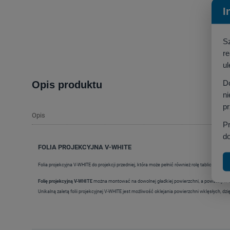
I
S
r
ul
D
Opis produktu
ni
p
Opis
P
do
FOLIA PROJEKCYJNA V-WHITE
Folia projekcyjna V-WHITE do projekcji przedniej, która może pełnić również rolę tablicy suchoś
Folię projekcyjną V-WHITE
można montować na dowolnej gładkiej powierzchni, a powstały w te
Unikalną zaletą folii projekcyjnej V-WHITE jest możliwość oklejania powierzchni wklęsłych