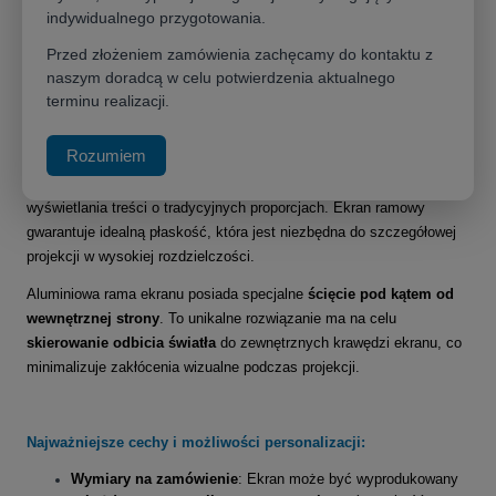
indywidualnego przygotowania.
Przed złożeniem zamówienia zachęcamy do kontaktu z
Perfekcyjna płaskość i redukcja odbić dla wszechstronnych
naszym doradcą w celu potwierdzenia aktualnego
zastosowań
terminu realizacji.
Adeo Plano
300x225,6cm
w formacie
4:3
to
klasyczny ekran
Rozumiem
ramowy
, który dzięki swoim proporcjom jest idealny do
uniwersalnych prezentacji
, zastosowań
edukacyjnych
oraz
wyświetlania treści o tradycyjnych proporcjach. Ekran ramowy
gwarantuje idealną płaskość, która jest niezbędna do szczegółowej
projekcji w wysokiej rozdzielczości.
Aluminiowa rama ekranu posiada specjalne
ścięcie pod kątem od
wewnętrznej strony
. To unikalne rozwiązanie ma na celu
skierowanie odbicia światła
do zewnętrznych krawędzi ekranu, co
minimalizuje zakłócenia wizualne podczas projekcji.
Najważniejsze cechy i możliwości personalizacji:
Wymiary na zamówienie
: Ekran może być wyprodukowany