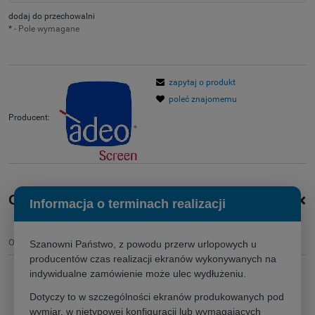
dodaj do przechowalni
*
- Pole wymagane
zapytaj o produkt
poleć znajomemu
Producent:
+
Opis produktu
Informacja o terminach realizacji
Opis
Szanowni Państwo, z powodu przerw urlopowych u
producentów czas realizacji ekranów wykonywanych na
indywidualne zamówienie może ulec wydłużeniu.
Ekran ramowy
Adeo Plano 300x225,6 (4:3)
Dotyczy to w szczególności ekranów produkowanych pod
- klasyczny format do prezentacji i edukacji
wymiar, w nietypowej konfiguracji lub wymagających