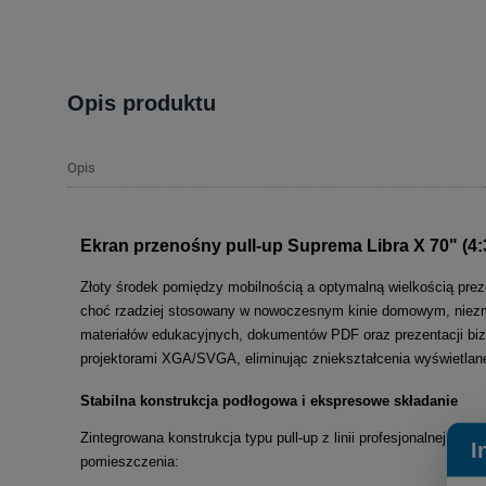
Opis produktu
Opis
Ekran przenośny pull-up Suprema Libra X 70" (4:
Złoty środek pomiędzy mobilnością a optymalną wielkością pr
choć rzadziej stosowany w nowoczesnym kinie domowym, niezmi
materiałów edukacyjnych, dokumentów PDF oraz prezentacji bi
projektorami XGA/SVGA, eliminując zniekształcenia wyświetlanej
Stabilna konstrukcja podłogowa i ekspresowe składanie
Zintegrowana konstrukcja typu pull-up z linii profesjonalnej po
I
pomieszczenia: