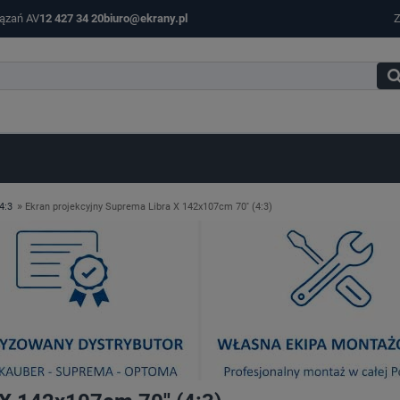
iązań AV
12 427 34 20
biuro@ekrany.pl
Z
»
4:3
Ekran projekcyjny Suprema Libra X 142x107cm 70'' (4:3)