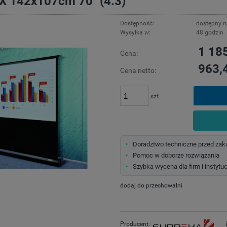
X 142x107cm 70'' (4:3)
Dostępność:
dostępny 
Wysyłka w:
48 godzin
1 185
Cena:
963,4
Cena netto:
szt.
Doradztwo techniczne przed za
Pomoc w doborze rozwiązania
Szybka wycena dla firm i instytuc
dodaj do przechowalni
Producent: