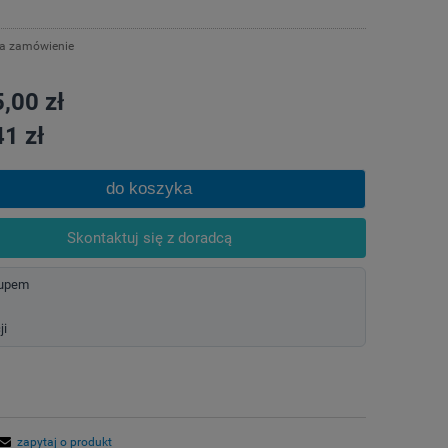
na zamówienie
,00 zł
1 zł
do koszyka
Skontaktuj się z doradcą
kupem
ji
zapytaj o produkt