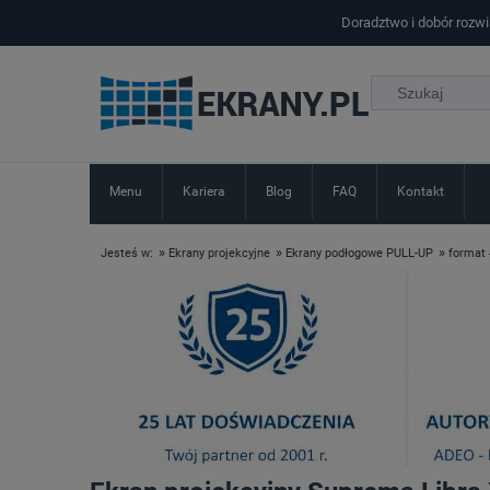
Doradztwo i dobór rozw
Menu
Kariera
Blog
FAQ
Kontakt
»
»
»
Jesteś w:
Ekrany projekcyjne
Ekrany podłogowe PULL-UP
format 