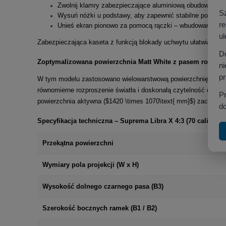
Zwolnij klamry zabezpieczające aluminiową obudowę.
S
Wysuń nóżki u podstawy, aby zapewnić stabilne podparci
r
Unieś ekran pionowo za pomocą rączki – wbudowany syst
ul
Zabezpieczająca kaseta z funkcją blokady uchwytu ułatwia trans
D
Zoptymalizowana powierzchnia Matt White z pasem rozbi
ni
p
W tym modelu zastosowano wielowarstwową powierzchnię proj
równomierne rozproszenie światła i doskonałą czytelność deta
P
powierzchnia aktywna ($1420 \times 1070\text{ mm}$) zaczyna s
do
Specyfikacja techniczna – Suprema Libra X 4:3 (70 cali)
Przekątna powierzchni
Wymiary pola projekcji (W x H)
Wysokość dolnego czarnego pasa (B3)
Szerokość bocznych ramek (B1 / B2)