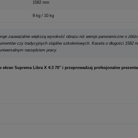
1582 mm
8 kg / 10 kg
eruje zauważalnie większą wysokość obrazu niż wersje panoramiczne o zbliżo
kumentów czy tradycyjnych slajdów szkoleniowych. Kaseta o długości 1582 m
uniwersalnym narzędziem pracy.
ekran Suprema Libra X 4:3 70" i przeprowadzaj profesjonalne prezentac