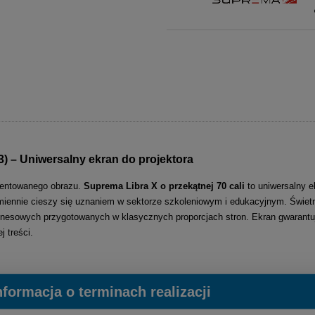
3) – Uniwersalny ekran do projektora
ezentowanego obrazu.
Suprema Libra X o przekątnej 70 cali
to uniwersalny e
ennie cieszy się uznaniem w sektorze szkoleniowym i edukacyjnym. Świetni
znesowych przygotowanych w klasycznych proporcjach stron. Ekran gwarant
 treści.
zwala na stworzenie profesjonalnego stanowiska multimedialnego w dowolnym m
nformacja o terminach realizacji