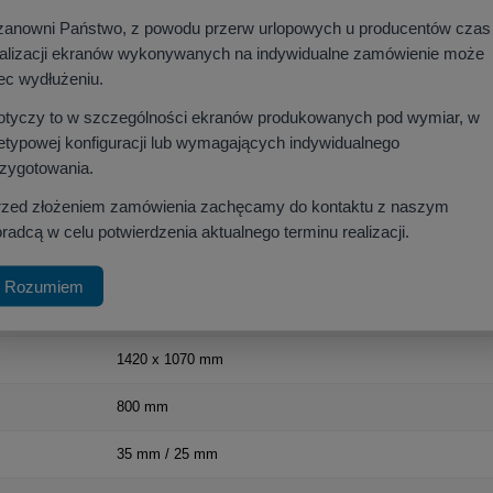
zanowni Państwo, z powodu przerw urlopowych u producentów czas
e ekranu na podłożu.
ealizacji ekranów wykonywanych na indywidualne zamówienie może
em nożycowy precyzyjnie rozłoży i napnie płótno w 3 sekundy.
ec wydłużeniu.
port, skutecznie chroniąc materiał przed uszkodzeniami i kurzem.
otyczy to w szczególności ekranów produkowanych pod wymiar, w
egowym
etypowej konfiguracji lub wymagających indywidualnego
rzygotowania.
ekcyjną
Matt White (MW)
o współczynniku **Gain 1.0** i bardzo szerokim kąc
li z każdego punktu sali. Dodatkowo ekran wyposażono w szeroki, dolny pas 
rzed złożeniem zamówienia zachęcamy do kontaktu z naszym
ię nad linią mebli biurowych, na wysokości wzroku widzów.
radcą w celu potwierdzenia aktualnego terminu realizacji.
Rozumiem
70 cali (format 4:3)
1420 x 1070 mm
800 mm
35 mm / 25 mm