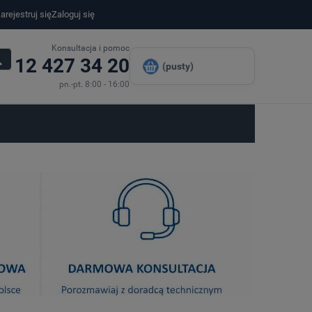
arejestruj się
Zaloguj się
Konsultacja i pomoc
12 427 34 20
(pusty)
pn.-pt. 8:00 - 16:00