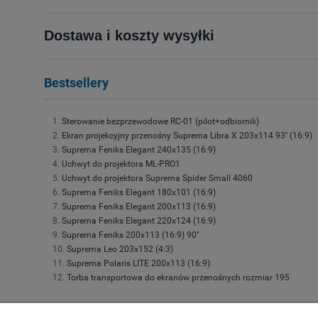
Dostawa i koszty wysyłki
Bestsellery
Sterowanie bezprzewodowe RC-01 (pilot+odbiornik)
Ekran projekcyjny przenośny Suprema Libra X 203x114 93'' (16:9)
Suprema Feniks Elegant 240x135 (16:9)
Uchwyt do projektora ML-PRO1
Uchwyt do projektora Suprema Spider Small 4060
Suprema Feniks Elegant 180x101 (16:9)
Suprema Feniks Elegant 200x113 (16:9)
Suprema Feniks Elegant 220x124 (16:9)
Suprema Feniks 200x113 (16:9) 90''
Suprema Leo 203x152 (4:3)
Suprema Polaris LITE 200x113 (16:9)
Torba transportowa do ekranów przenośnych rozmiar 195