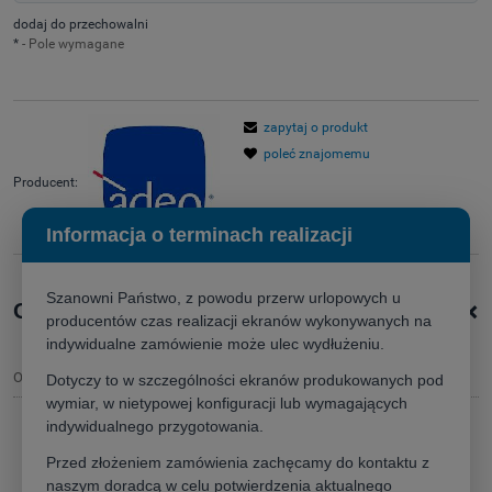
dodaj do przechowalni
*
- Pole wymagane
zapytaj o produkt
poleć znajomemu
Producent:
Informacja o terminach realizacji
Szanowni Państwo, z powodu przerw urlopowych u
+
Opis produktu
producentów czas realizacji ekranów wykonywanych na
indywidualne zamówienie może ulec wydłużeniu.
Opis
Dotyczy to w szczególności ekranów produkowanych pod
wymiar, w nietypowej konfiguracji lub wymagających
indywidualnego przygotowania.
Ekran projekcyjny
Adeo LINEAR SE 220x137,5cm
Przed złożeniem zamówienia zachęcamy do kontaktu z
(16:10)
naszym doradcą w celu potwierdzenia aktualnego