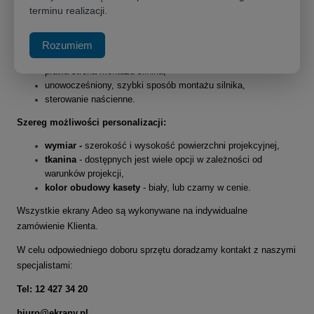
terminu realizacji.
kompaktowy, lekki i prosty w instalacji ekran do projektora,
kaseta malowana proszkowo - w kolorze białym, lub czarnym,
z żelaznymi zaślepkami,
Rozumiem
tkanina projekcyjna bez ramek,
prawa strona montażu silnika,
unowocześniony, szybki sposób montażu silnika,
sterowanie naścienne.
Szereg możliwości personalizacji:
wymiar -
szerokość i wysokość powierzchni projekcyjnej,
tkanina
- dostępnych jest wiele opcji w zależności od
warunków projekcji,
kolor obudowy kasety
- biały, lub czarny w cenie.
Wszystkie ekrany Adeo są wykonywane na indywidualne
zamówienie Klienta.
W celu odpowiedniego doboru sprzętu doradzamy kontakt z naszymi
specjalistami:
Tel: 12 427 34 20
biuro@ekrany.pl