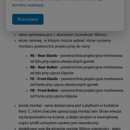
terminu realizacji.
Ekran projekcyjny
Adeo FRAMEPRO
idealny ekran do projektora? To taki, który ma dobrze napiętą
Rozumiem
powierzchnię projekcyjną, najlepiej z czterech stron - czyli
ekran ramowy,
rama wykonana jest z aluminium (szerokość 80mm),
ekran ramowy, w którym można wybrać różne systemy
montażu powierzchni projekcyjnej do ramy:
RE - Rear Elastic -
powierzchnia projekcyjna montowana
od tyłu przy użyciu elastycznych gumek
RB - Rear Button -
powierzchnia projekcyjna montowana
od tyłu przy użyciu klipsów
FE - Front Elastic -
powierzchnia projekcyjna montowana
od frontu przy użyciu elastycznych gumek
FB - Front Button -
powierzchnia projekcyjna montowana
od frontu przy użyciu klipsów
prosty montaż - rama dostarczana jest z płytkami w kształcie
litery "L", które znacznie upraszczają montaż ram. Ekran wiesza
się bezpośrednio na ścianie, a dzięki ukrytym w wewnętrznej
części profili uchwytom system jest niewidoczny.
dodatkowe nogi dla ekranów poniżej 500cm szerokości - Adeo