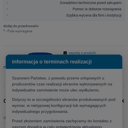
Doradztwo techniczne przed zakupem
Pomoc w doborze rozwiązania
Szybka wycena dla firm i instytucji
dodaj do przechowalni
*
- Pole wymagane
zapytaj o produkt
poleć znajomemu
Informacja o terminach realizacji
Producent:
Szanowni Państwo, z powodu przerw urlopowych u
producentów czas realizacji ekranów wykonywanych na
indywidualne zamówienie może ulec wydłużeniu.
+
Dotyczy to w szczególności ekranów produkowanych pod
Opis produktu
wymiar, w nietypowej konfiguracji lub wymagających
indywidualnego przygotowania.
Opis
Przed złożeniem zamówienia zachęcamy do kontaktu z
naszym doradcą w celu potwierdzenia aktualnego