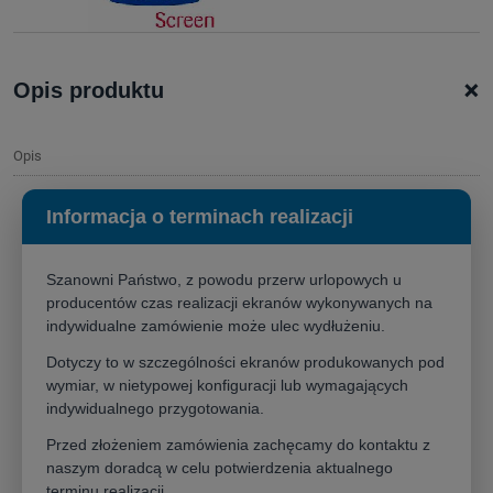
+
Opis produktu
Opis
Informacja o terminach realizacji
Ekran
Adeo INCEEL
250x156,3 (16:10)- niewidoczna elegancja w
Twoim wnętrzu
Szanowni Państwo, z powodu przerw urlopowych u
Stwórz idealne warunki do projekcji bez zakłócania estetyki Twojego
producentów czas realizacji ekranów wykonywanych na
wnętrza.
Ekran projekcyjny Adeo Inceel 250x156,3cm
to kwintesencja
indywidualne zamówienie może ulec wydłużeniu.
dyskretnej elegancji i funkcjonalności, zaprojektowana, by zintegrować
się z podwieszanym sufitem. Dzięki innowacyjnemu systemowi
Dotyczy to w szczególności ekranów produkowanych pod
montażu ten
ekran do zabudowy
staje się niewidoczny, gdy nie jest
wymiar, w nietypowej konfiguracji lub wymagających
używany, co pozwala zachować czystą i minimalistyczną przestrzeń w
indywidualnego przygotowania.
Twoim domu lub biurze.
Przed złożeniem zamówienia zachęcamy do kontaktu z
naszym doradcą w celu potwierdzenia aktualnego
Kluczowe cechy Adeo Inceel 250x156,3 (16:10)
terminu realizacji.