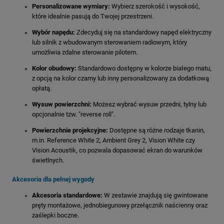
Personalizowane wymiary:
Wybierz szerokość i wysokość,
które idealnie pasują do Twojej przestrzeni.
Wybór napędu:
Zdecyduj się na standardowy napęd elektryczny
lub silnik z wbudowanym sterowaniem radiowym, który
umożliwia zdalne sterowanie pilotem.
Kolor obudowy:
Standardowo dostępny w kolorze białego matu,
z opcją na kolor czarny lub inny personalizowany za dodatkową
opłatą.
Wysuw powierzchni:
Możesz wybrać wysuw przedni, tylny lub
opcjonalnie tzw. "reverse roll".
Powierzchnie projekcyjne:
Dostępne są różne rodzaje tkanin,
m.in. Reference White 2, Ambient Grey 2, Vision White czy
Vision Acoustik, co pozwala dopasować ekran do warunków
świetlnych.
Akcesoria dla pełnej wygody
Akcesoria standardowe:
W zestawie znajdują się gwintowane
pręty montażowe, jednobiegunowy przełącznik naścienny oraz
zaślepki boczne.