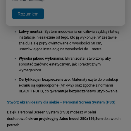
Dyskretna instalacja:
Innowacyjny system montażu pozwala na
ukrycie ekranu w podwieszanym suficie, a dzięki dwóm
Rozumiem
zaślepkom na końcach obudowy, cały mechanizm pozostaje
niewidoczny, idealnie współgrając z otoczeniem.
Łatwy montaż:
System mocowania umożliwia szybką i łatwą
instalację, niezależnie od tego, kto ją wykonuje. W zestawie
znajdują się pręty gwintowane o wysokości 50 cm,
umożliwiające instalację na wysokości do 1 metra.
Wysoka jakość wykonania:
Ekran został stworzony, aby
sprostać zarówno estetycznym, jak i praktycznym
wymaganiom.
Certyfikacja i bezpieczeństwo:
Materiały użyte do produkcji
ekranu są ognioodporne (M1/M2) oraz zgodne z normami
REACH i ROHS, co gwarantuje bezpieczeństwo użytkowania.
Stwórz ekran idealny dla siebie – Personal Screen System (PSS)
Dzięki Personal Screen System (PSS) możesz w pełni
dostosować
ekran projekcyjny Adeo Inceel 250x156,3cm
do swoich
potrzeb.