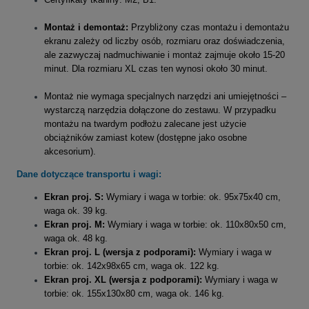
Montaż i demontaż:
Przybliżony czas montażu i demontażu
ekranu zależy od liczby osób, rozmiaru oraz doświadczenia,
ale zazwyczaj nadmuchiwanie i montaż zajmuje około 15-20
minut. Dla rozmiaru XL czas ten wynosi około 30 minut.
Montaż nie wymaga specjalnych narzędzi ani umiejętności –
wystarczą narzędzia dołączone do zestawu. W przypadku
montażu na twardym podłożu zalecane jest użycie
obciążników zamiast kotew (dostępne jako osobne
akcesorium).
Dane dotyczące transportu i wagi:
Ekran proj. S:
Wymiary i waga w torbie: ok. 95x75x40 cm,
waga ok. 39 kg.
Ekran proj. M:
Wymiary i waga w torbie: ok. 110x80x50 cm,
waga ok. 48 kg.
Ekran proj. L (wersja z podporami):
Wymiary i waga w
torbie: ok. 142x98x65 cm, waga ok. 122 kg.
Ekran proj. XL (wersja z podporami):
Wymiary i waga w
torbie: ok. 155x130x80 cm, waga ok. 146 kg.