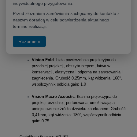
indywidualnego przygotowania.
Cechy produktu:
Przed złożeniem zamówienia zachęcamy do kontaktu z
Rama ekranu dostępna w kolorach z palety STANDARD lub z
możliwością 100% zadruku.
naszym doradcą w celu potwierdzenia aktualnego
terminu realizacji.
Ekran wyposażony jest w 3 stabilne nogi, które podnoszą
komfort oglądania.
Rozumiem
Do wyboru są dwie tkaniny projekcyjne:
Vision Fold
: biała powierzchnia projekcyjna do
przedniej projekcji, obszyta rzepem, łatwa w
konserwacji, elastyczna i odporna na zarysowania i
zagniecenia. Grubość 0,25mm, kąt widzenia: 160°,
współczynnik odbicia gain: 1.0
Vision Macro Acoustic
: tkanina projekcyjna do
projekcji przedniej, perforowana, umożliwiająca
umiejscowienie źródła dźwięku za ekranem. Grubość
0,41mm, kąt widzenia: 180°, współczynnik odbicia
gain: 0.75
Certyfikaty tkaniny: M2, B1.