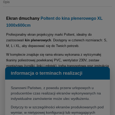
Opis
Ekran dmuchany
Poltent do kina plenerowego XL
1000x600cm
Profesjonalny ekran projekcyjny marki Poltent, idealny do
zastosowań
kin plenerowych
. Dostępny w czterech rozmiarach: S,
M, L i XL, aby dopasować się do Twoich potrzeb.
W komplecie znajduje się rama ekranu wykonana z wytrzymałej
tkaniny poliestrowej powlekanej PVC, wentylator 230V, zestaw
montażowy (szpilki, linki i młotek), torba transportowa oraz instrukcja
obsługi.
Informacja o terminach realizacji
Dostępne rozmiary ekranów:
Szanowni Państwo, z powodu przerw urlopowych u
S: 5,20 m x 3,95 m
producentów czas realizacji ekranów wykonywanych na
M: 7,00 m x 4,90 m
indywidualne zamówienie może ulec wydłużeniu.
L: 9,50 m x 6,50 m
XL: 11,3 m x 8,10 m
Dotyczy to w szczególności ekranów produkowanych pod
wymiar, w nietypowej konfiguracji lub wymagających