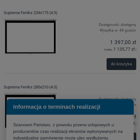
Suprema Feniks 234x175 (4:3)
Dostępność:
dostępny
Wysyłka w:
48 godzin
1 397,00 zł
1 135,77 zł
(netto:
)
do koszyka
Suprema Feniks 280x210 (4:3)
Dostępność:
dostępny
Wysyłka w:
48 godzin
Informacja o terminach realizacji
2 035,00 zł
1 654,47 zł
Szanowni Państwo, z powodu przerw urlopowych u
(netto:
)
producentów czas realizacji ekranów wykonywanych na
indywidualne zamówienie może ulec wydłużeniu.
do koszyka