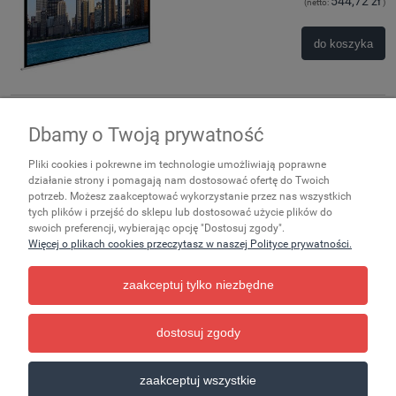
544,72 zł
(netto:
)
do koszyka
Dbamy o Twoją prywatność
Zakupy
Pliki cookies i pokrewne im technologie umożliwiają poprawne
Ważne
działanie strony i pomagają nam dostosować ofertę do Twoich
potrzeb. Możesz zaakceptować wykorzystanie przez nas wszystkich
tych plików i przejść do sklepu lub dostosować użycie plików do
Pomoc
swoich preferencji, wybierając opcję "Dostosuj zgody".
Więcej o plikach cookies przeczytasz w naszej Polityce prywatności.
Moje konto
zaakceptuj tylko niezbędne
Informacje
dostosuj zgody
pokaż pełną wersję strony
zaakceptuj wszystkie
Sklep internetowy Shoper.pl