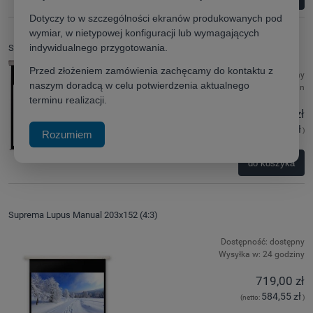
Dotyczy to w szczególności ekranów produkowanych pod
wymiar, w nietypowej konfiguracji lub wymagających
indywidualnego przygotowania.
Suprema Feniks Elegant 266x200 (4:3)
Przed złożeniem zamówienia zachęcamy do kontaktu z
Dostępność:
dostępny
naszym doradcą w celu potwierdzenia aktualnego
Wysyłka w:
48 godzin
terminu realizacji.
2 030,00 zł
1 650,41 zł
(netto:
)
Rozumiem
do koszyka
Suprema Lupus Manual 203x152 (4:3)
Dostępność:
dostępny
Wysyłka w:
24 godziny
719,00 zł
584,55 zł
(netto:
)