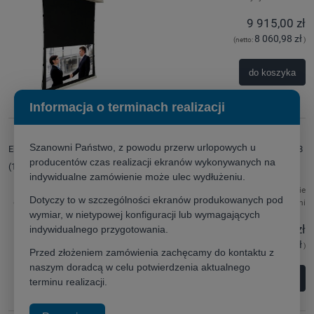
9 915,00 zł
8 060,98 zł
(netto:
)
do koszyka
Informacja o terminach realizacji
Szanowni Państwo, z powodu przerw urlopowych u
Ekran do zabudowy sufitowej z napinaczami Adeo Inceel Tensio 215x120,8
producentów czas realizacji ekranów wykonywanych na
(16:9)
indywidualne zamówienie może ulec wydłużeniu.
Dostępność:
dostępny na zamówienie
Dotyczy to w szczególności ekranów produkowanych pod
Wysyłka w:
7 dni
wymiar, w nietypowej konfiguracji lub wymagających
6 560,00 zł
indywidualnego przygotowania.
5 333,33 zł
(netto:
)
Przed złożeniem zamówienia zachęcamy do kontaktu z
naszym doradcą w celu potwierdzenia aktualnego
do koszyka
terminu realizacji.