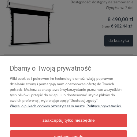
Dostępność:
dostępny na zamówienie
Wysyłka w:
7 dni
8 490,00 zł
6 902,44 zł
(netto:
)
do koszyka
Dbamy o Twoją prywatność
Zakupy
Pliki cookies i pokrewne im technologie umożliwiają poprawne
Ważne
działanie strony i pomagają nam dostosować ofertę do Twoich
potrzeb. Możesz zaakceptować wykorzystanie przez nas wszystkich
tych plików i przejść do sklepu lub dostosować użycie plików do
Pomoc
swoich preferencji, wybierając opcję "Dostosuj zgody".
Więcej o plikach cookies przeczytasz w naszej Polityce prywatności.
Moje konto
zaakceptuj tylko niezbędne
Informacje
dostosuj zgody