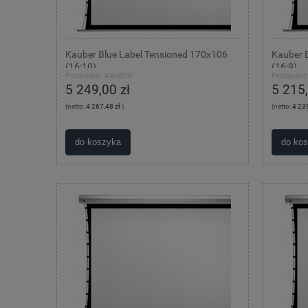
Kauber Blue Label Tensioned 170x106
Kauber 
(16:10)
(16:9)
Producent:
KAUBER
Producent
5 249,00 zł
5 215,
(netto:
4 267,48 zł
)
(netto:
4 239
do koszyka
do ko