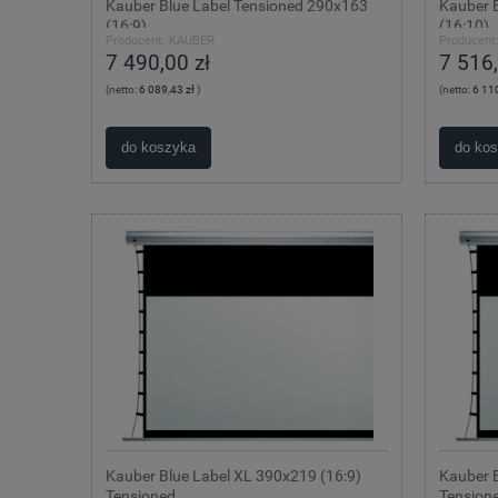
Kauber Blue Label Tensioned 290x163
Kauber 
(16:9)
(16:10)
Producent:
KAUBER
Producent
7 490,00 zł
7 516,
(netto:
6 089,43 zł
)
(netto:
6 110
do koszyka
do ko
Kauber Blue Label XL 390x219 (16:9)
Kauber B
Tensioned
Tension