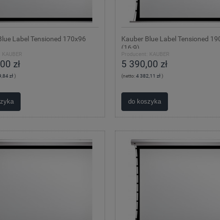
Blue Label Tensioned 170x96
Kauber Blue Label Tensioned 1
(16:9)
:
KAUBER
Producent:
KAUBER
00 zł
5 390,00 zł
,84 zł
)
(netto:
4 382,11 zł
)
szyka
do koszyka