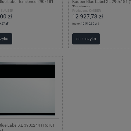
Blue Label Tensioned 290x181
Kauber Blue Label XL 290x181 (
Tensioned
:
KAUBER
Producent:
KAUBER
00 zł
12 927,78 zł
,57 zł
)
(netto:
10 510,39 zł
)
szyka
do koszyka
lue Label XL 390x244 (16:10)
ed