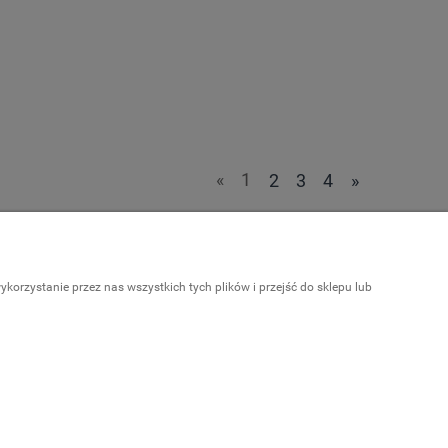
«
1
2
3
4
»
Informacje
orzystanie przez nas wszystkich tych plików i przejść do sklepu lub
Kariera
a
Kontakt
Polecane strony
a