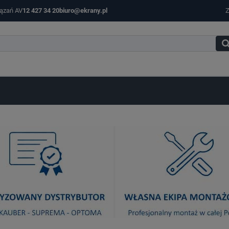
iązań AV
12 427 34 20
biuro@ekrany.pl
Z