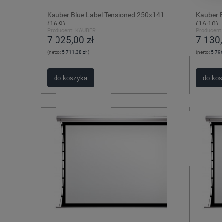
Kauber Blue Label Tensioned 250x141
Kauber 
(16:9)
(16:10)
Producent:
KAUBER
Producent
7 025,00 zł
7 130,
(netto:
5 711,38 zł
)
(netto:
5 796
do koszyka
do ko