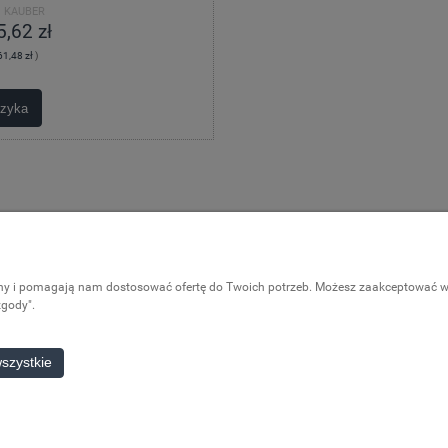
:
KAUBER
,62 zł
61,48 zł
)
szyka
Pomoc
Moje konto
ony i pomagają nam dostosować ofertę do Twoich potrzeb. Możesz zaakceptować wyk
Częste pytania
Logowanie
zgody".
Moje zamówieni
Przechowalnia
szystkie
Ustawienia kont