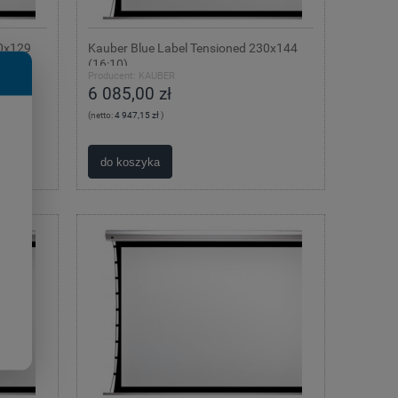
30x129
Kauber Blue Label Tensioned 230x144
(16:10)
Producent:
KAUBER
6 085,00 zł
(netto:
4 947,15 zł
)
do koszyka