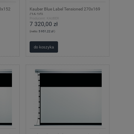
70x152
Kauber Blue Label Tensioned 270x169
(16:10)
Producent:
KAUBER
7 320,00 zł
(netto:
5 951,22 zł
)
do koszyka