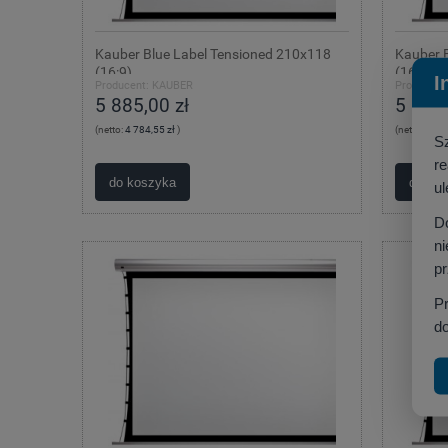
Kauber Blue Label Tensioned 210x118
Kauber 
(16:9)
(16:10)
I
Producent:
KAUBER
Producent
5 885,00 zł
5 880,
(netto:
4 784,55 zł
)
(netto:
4 780
S
r
do koszyka
do ko
ul
D
ni
p
P
do