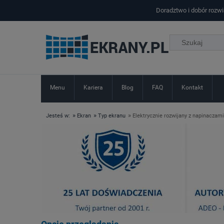
Doradztwo i dobór rozw
Menu
Kariera
Blog
FAQ
Kontakt
»
»
»
Jesteś w:
Ekran
Typ ekranu
Elektrycznie rozwijany z napinaczami