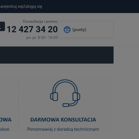
arejestruj się
Zaloguj się
Konsultacja i pomoc
12 427 34 20
(pusty)
pn.-pt. 8:00 - 16:00