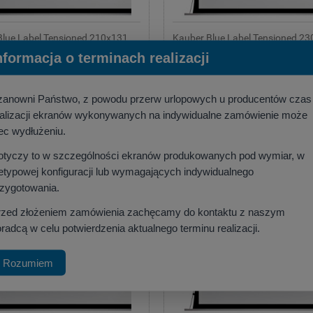
Blue Label Tensioned 210x131
Kauber Blue Label Tensioned 2
(16:9)
nformacja o terminach realizacji
:
KAUBER
Producent:
KAUBER
00 zł
6 085,00 zł
,49 zł
)
(netto:
4 947,15 zł
)
zanowni Państwo, z powodu przerw urlopowych u producentów czas
ealizacji ekranów wykonywanych na indywidualne zamówienie może
szyka
do koszyka
ec wydłużeniu.
otyczy to w szczególności ekranów produkowanych pod wymiar, w
etypowej konfiguracji lub wymagających indywidualnego
rzygotowania.
rzed złożeniem zamówienia zachęcamy do kontaktu z naszym
radcą w celu potwierdzenia aktualnego terminu realizacji.
Rozumiem