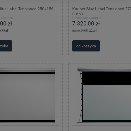
Blue Label Tensioned 250x156
Kauber Blue Label Tensioned 2
(16:9)
:
KAUBER
Producent:
KAUBER
00 zł
7 320,00 zł
,75 zł
)
(netto:
5 951,22 zł
)
szyka
do koszyka