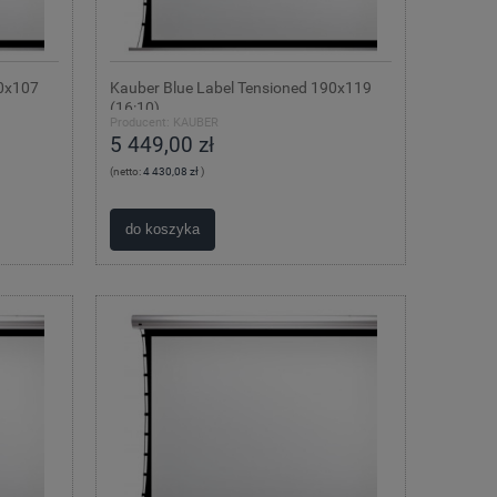
90x107
Kauber Blue Label Tensioned 190x119
(16:10)
Producent:
KAUBER
5 449,00 zł
(netto:
4 430,08 zł
)
do koszyka