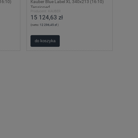
16:10)
Kauber Blue Label XL 340x213 (16:10)
Tensioned
Producent:
KAUBER
15 124,63 zł
(netto:
12 296,45 zł
)
do koszyka