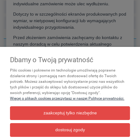
indywidualne zamówienie może ulec wydłużeniu.
Szerokość projekcyjna: (wybierz)
Dotyczy to w szczególności ekranów produkowanych pod
wymiar, w nietypowej konfiguracji lub wymagających
Format powierzchni roboczej: (wybierz)
indywidualnego przygotowania.
Przed złożeniem zamówienia zachęcamy do kontaktu z
naszym doradcą w celu potwierdzenia aktualnego
Nie znaleziono produktów spełniających podane kryteria.
terminu realizacji.
Dbamy o Twoją prywatność
Zakupy
Rozumiem
Pliki cookies i pokrewne im technologie umożliwiają poprawne
Ważne
działanie strony i pomagają nam dostosować ofertę do Twoich
potrzeb. Możesz zaakceptować wykorzystanie przez nas wszystkich
tych plików i przejść do sklepu lub dostosować użycie plików do
Pomoc
swoich preferencji, wybierając opcję "Dostosuj zgody".
Więcej o plikach cookies przeczytasz w naszej Polityce prywatności.
Moje konto
zaakceptuj tylko niezbędne
Informacje
dostosuj zgody